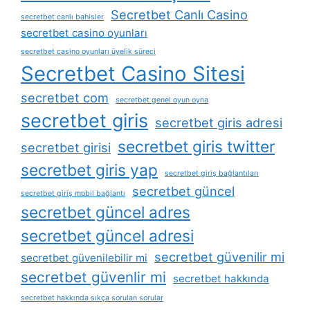
Secretbet Canlı Casino
secretbet canlı bahisler
secretbet casino oyunları
secretbet casino oyunları üyelik süreci
Secretbet Casino Sitesi
secretbet com
secretbet genel oyun oyna
secretbet giris
secretbet giris adresi
secretbet giris twitter
secretbet girisi
secretbet giris yap
secretbet giriş bağlantıları
secretbet güncel
secretbet giriş mobil bağlantı
secretbet güncel adres
secretbet güncel adresi
secretbet güvenilir mi
secretbet güvenilebilir mi
secretbet güvenlir mi
secretbet hakkında
secretbet hakkında sıkça sorulan sorular