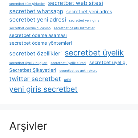
secretbet web sitesi
secretbet tüm şirketler
secretbet whatsapp
secretbet yeni adres
secretbet yeni adresi
secretbet yeni giris
secretbet çevrimiçi casino
secretbet çeşitli hizmetler
secretbet ödeme aşaması
secretbet ödeme yöntemleri
secretbet üyelik
secretbet özellikleri
secretbet üyeliği
secretbet üyelik bilgileri
secretbet üyelik süreci
Secretbet Şikayetleri
secretbet şu anki rekoru
twitter secretbet
url’si
yeni giris secretbet
Arşivler