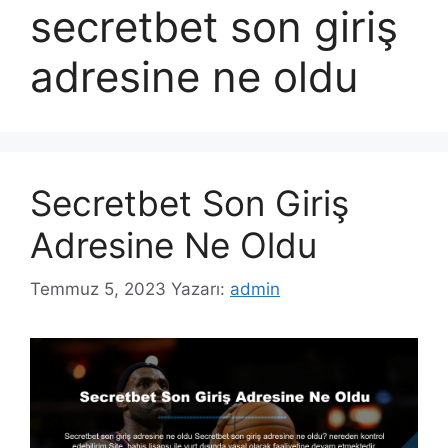
secretbet son giriş
adresine ne oldu
Secretbet Son Giriş
Adresine Ne Oldu
Temmuz 5, 2023
Yazarı:
admin