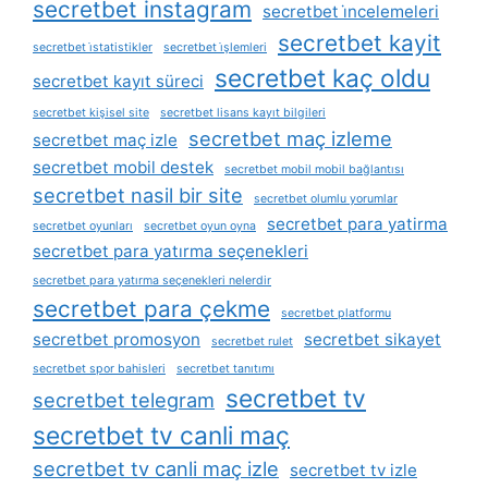
secretbet instagram
secretbet i̇ncelemeleri
secretbet kayit
secretbet i̇statistikler
secretbet i̇şlemleri
secretbet kaç oldu
secretbet kayıt süreci
secretbet kişisel site
secretbet lisans kayıt bilgileri
secretbet maç izleme
secretbet maç izle
secretbet mobil destek
secretbet mobil mobil bağlantısı
secretbet nasil bir site
secretbet olumlu yorumlar
secretbet para yatirma
secretbet oyunları
secretbet oyun oyna
secretbet para yatırma seçenekleri
secretbet para yatırma seçenekleri nelerdir
secretbet para çekme
secretbet platformu
secretbet promosyon
secretbet sikayet
secretbet rulet
secretbet spor bahisleri
secretbet tanıtımı
secretbet tv
secretbet telegram
secretbet tv canli maç
secretbet tv canli maç izle
secretbet tv izle