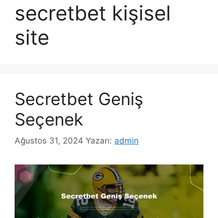
secretbet kişisel
site
Secretbet Geniş
Seçenek
Ağustos 31, 2024
Yazarı:
admin