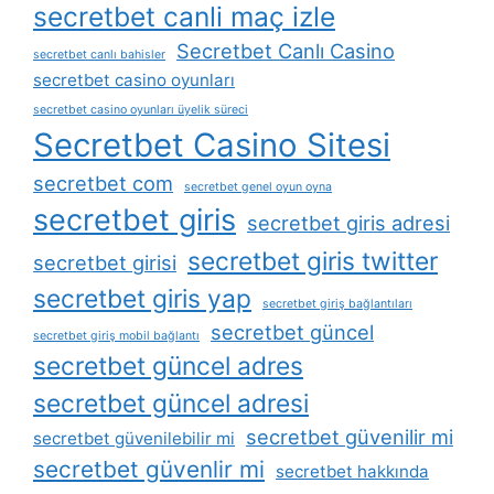
secretbet canli maç izle
Secretbet Canlı Casino
secretbet canlı bahisler
secretbet casino oyunları
secretbet casino oyunları üyelik süreci
Secretbet Casino Sitesi
secretbet com
secretbet genel oyun oyna
secretbet giris
secretbet giris adresi
secretbet giris twitter
secretbet girisi
secretbet giris yap
secretbet giriş bağlantıları
secretbet güncel
secretbet giriş mobil bağlantı
secretbet güncel adres
secretbet güncel adresi
secretbet güvenilir mi
secretbet güvenilebilir mi
secretbet güvenlir mi
secretbet hakkında