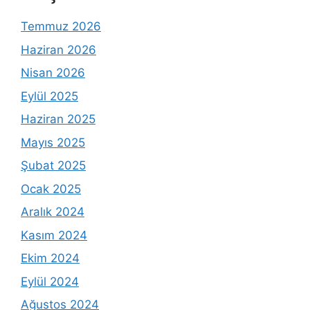
Temmuz 2026
Haziran 2026
Nisan 2026
Eylül 2025
Haziran 2025
Mayıs 2025
Şubat 2025
Ocak 2025
Aralık 2024
Kasım 2024
Ekim 2024
Eylül 2024
Ağustos 2024