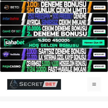
İçeriğe
atla
Menü