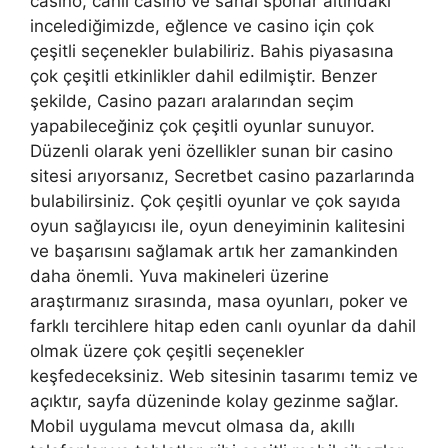
casino, canlı casino ve sanal sporlar altındaki
incelediğimizde, eğlence ve casino için çok
çeşitli seçenekler bulabiliriz. Bahis piyasasına
çok çeşitli etkinlikler dahil edilmiştir. Benzer
şekilde, Casino pazarı aralarından seçim
yapabileceğiniz çok çeşitli oyunlar sunuyor.
Düzenli olarak yeni özellikler sunan bir casino
sitesi arıyorsanız, Secretbet casino pazarlarında
bulabilirsiniz. Çok çeşitli oyunlar ve çok sayıda
oyun sağlayıcısı ile, oyun deneyiminin kalitesini
ve başarısını sağlamak artık her zamankinden
daha önemli. Yuva makineleri üzerine
araştırmanız sırasında, masa oyunları, poker ve
farklı tercihlere hitap eden canlı oyunlar da dahil
olmak üzere çok çeşitli seçenekler
keşfedeceksiniz. Web sitesinin tasarımı temiz ve
açıktır, sayfa düzeninde kolay gezinme sağlar.
Mobil uygulama mevcut olmasa da, akıllı