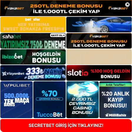
×
SECRETBET GİRİŞ İÇİN TIKLAYINIZ!