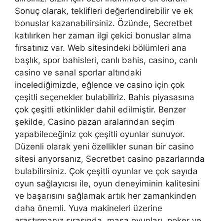
Sonuç olarak, teklifleri değerlendirebilir ve ek
bonuslar kazanabilirsiniz. Özünde, Secretbet
katılırken her zaman ilgi çekici bonuslar alma
fırsatınız var. Web sitesindeki bölümleri ana
başlık, spor bahisleri, canlı bahis, casino, canlı
casino ve sanal sporlar altındaki
incelediğimizde, eğlence ve casino için çok
çeşitli seçenekler bulabiliriz. Bahis piyasasına
çok çeşitli etkinlikler dahil edilmiştir. Benzer
şekilde, Casino pazarı aralarından seçim
yapabileceğiniz çok çeşitli oyunlar sunuyor.
Düzenli olarak yeni özellikler sunan bir casino
sitesi arıyorsanız, Secretbet casino pazarlarında
bulabilirsiniz. Çok çeşitli oyunlar ve çok sayıda
oyun sağlayıcısı ile, oyun deneyiminin kalitesini
ve başarısını sağlamak artık her zamankinden
daha önemli. Yuva makineleri üzerine
araştırmanız sırasında, masa oyunları, poker ve