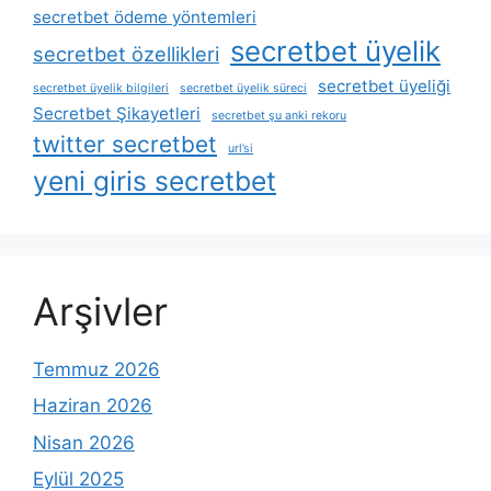
secretbet ödeme yöntemleri
secretbet üyelik
secretbet özellikleri
secretbet üyeliği
secretbet üyelik bilgileri
secretbet üyelik süreci
Secretbet Şikayetleri
secretbet şu anki rekoru
twitter secretbet
url’si
yeni giris secretbet
Arşivler
Temmuz 2026
Haziran 2026
Nisan 2026
Eylül 2025