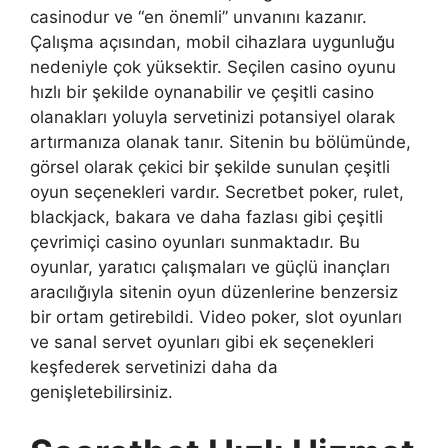
casinodur ve “en önemli” unvanını kazanır.
Çalışma açısından, mobil cihazlara uygunluğu
nedeniyle çok yüksektir. Seçilen casino oyunu
hızlı bir şekilde oynanabilir ve çeşitli casino
olanakları yoluyla servetinizi potansiyel olarak
artırmanıza olanak tanır. Sitenin bu bölümünde,
görsel olarak çekici bir şekilde sunulan çeşitli
oyun seçenekleri vardır. Secretbet poker, rulet,
blackjack, bakara ve daha fazlası gibi çeşitli
çevrimiçi casino oyunları sunmaktadır. Bu
oyunlar, yaratıcı çalışmaları ve güçlü inançları
aracılığıyla sitenin oyun düzenlerine benzersiz
bir ortam getirebildi. Video poker, slot oyunları
ve sanal servet oyunları gibi ek seçenekleri
keşfederek servetinizi daha da
genişletebilirsiniz.