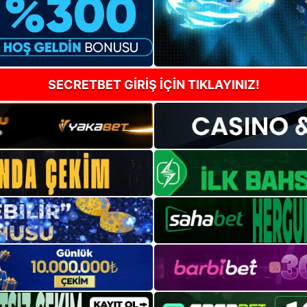
SECRETBET GİRİŞ İÇİN TIKLAYINIZ!