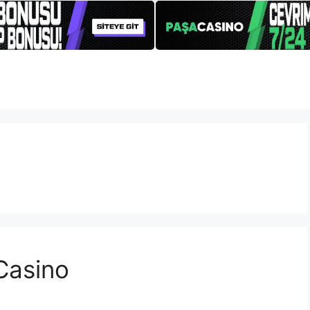
Casino