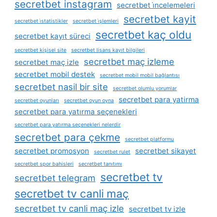
secretbet instagram
secretbet i̇ncelemeleri
secretbet kayit
secretbet i̇statistikler
secretbet i̇şlemleri
secretbet kaç oldu
secretbet kayıt süreci
secretbet kişisel site
secretbet lisans kayıt bilgileri
secretbet maç izleme
secretbet maç izle
secretbet mobil destek
secretbet mobil mobil bağlantısı
secretbet nasil bir site
secretbet olumlu yorumlar
secretbet para yatirma
secretbet oyunları
secretbet oyun oyna
secretbet para yatırma seçenekleri
secretbet para yatırma seçenekleri nelerdir
secretbet para çekme
secretbet platformu
secretbet promosyon
secretbet sikayet
secretbet rulet
secretbet spor bahisleri
secretbet tanıtımı
secretbet tv
secretbet telegram
secretbet tv canli maç
secretbet tv canli maç izle
secretbet tv izle