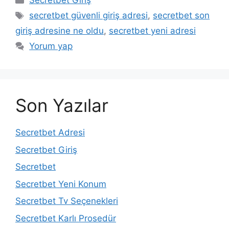
Secretbet Giriş
Etiketler
secretbet güvenli giriş adresi
,
secretbet son
giriş adresine ne oldu
,
secretbet yeni adresi
Yorum yap
Son Yazılar
Secretbet Adresi
Secretbet Giriş
Secretbet
Secretbet Yeni Konum
Secretbet Tv Seçenekleri
Secretbet Karlı Prosedür