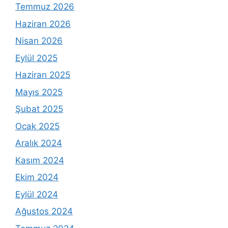
Temmuz 2026
Haziran 2026
Nisan 2026
Eylül 2025
Haziran 2025
Mayıs 2025
Şubat 2025
Ocak 2025
Aralık 2024
Kasım 2024
Ekim 2024
Eylül 2024
Ağustos 2024