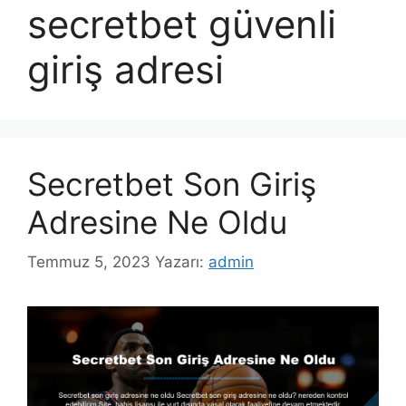
secretbet güvenli
giriş adresi
Secretbet Son Giriş
Adresine Ne Oldu
Temmuz 5, 2023
Yazarı:
admin