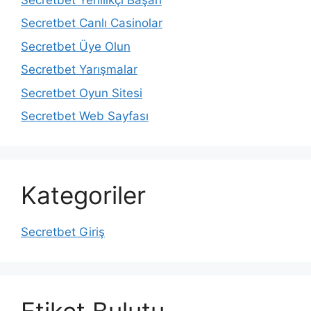
Secretbet Canlı Casinolar
Secretbet Üye Olun
Secretbet Yarışmalar
Secretbet Oyun Sitesi
Secretbet Web Sayfası
Kategoriler
Secretbet Giriş