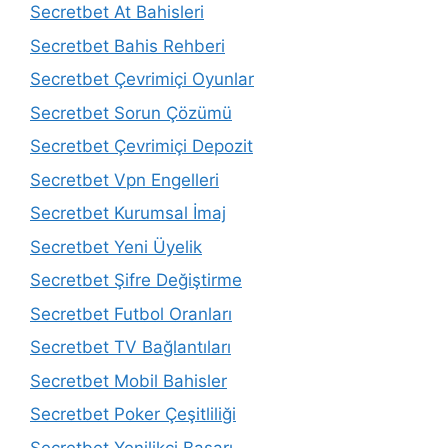
Secretbet At Bahisleri
Secretbet Bahis Rehberi
Secretbet Çevrimiçi Oyunlar
Secretbet Sorun Çözümü
Secretbet Çevrimiçi Depozit
Secretbet Vpn Engelleri
Secretbet Kurumsal İmaj
Secretbet Yeni Üyelik
Secretbet Şifre Değiştirme
Secretbet Futbol Oranları
Secretbet TV Bağlantıları
Secretbet Mobil Bahisler
Secretbet Poker Çeşitliliği
Secretbet Yenilikçi Başarı