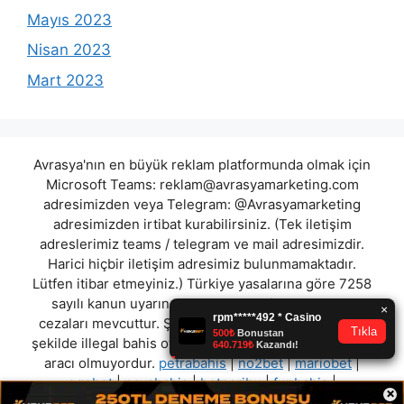
Mayıs 2023
Nisan 2023
Mart 2023
Avrasya'nın en büyük reklam platformunda olmak için
Microsoft Teams:
reklam@avrasyamarketing.com
adresimizden veya Telegram: @Avrasyamarketing
adresimizden irtibat kurabilirsiniz. (Tek iletişim
adreslerimiz teams / telegram ve mail adresimizdir.
Harici hiçbir iletişim adresimiz bulunmamaktadır.
Lütfen itibar etmeyiniz.) Türkiye yasalarına göre 7258
sayılı kanun uyarınca yasa dışı bahis oynamanın
cezaları mevcuttur. Şu an bulunduğunuz site hiç bir
şekilde illegal bahis oyunları oynatmıyor ve oynamaya
aracı olmuyordur.
petrabahis
|
no2bet
|
mariobet
|
egobet
|
naysbahis
|
betparibu
|
funbahis
|
×
rocksroyalbet
"