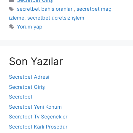
Secretbet Giriş
Etiketler
secretbet bahis oranları
,
secretbet maç
izleme
,
secretbet ücretsiz i̇şlem
Yorum yap
Son Yazılar
Secretbet Adresi
Secretbet Giriş
Secretbet
Secretbet Yeni Konum
Secretbet Tv Seçenekleri
Secretbet Karlı Prosedür