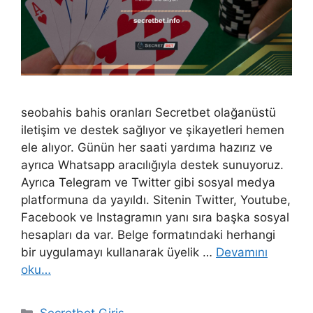
seobahis bahis oranları Secretbet olağanüstü
iletişim ve destek sağlıyor ve şikayetleri hemen
ele alıyor. Günün her saati yardıma hazırız ve
ayrıca Whatsapp aracılığıyla destek sunuyoruz.
Ayrıca Telegram ve Twitter gibi sosyal medya
platformuna da yayıldı. Sitenin Twitter, Youtube,
Facebook ve Instagramın yanı sıra başka sosyal
hesapları da var. Belge formatındaki herhangi
bir uygulamayı kullanarak üyelik …
Devamını
oku…
Kategoriler