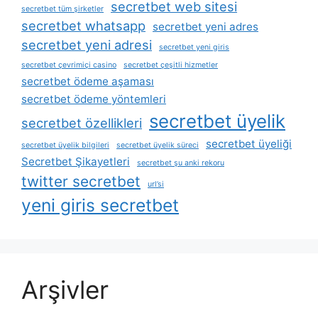
secretbet web sitesi
secretbet tüm şirketler
secretbet whatsapp
secretbet yeni adres
secretbet yeni adresi
secretbet yeni giris
secretbet çevrimiçi casino
secretbet çeşitli hizmetler
secretbet ödeme aşaması
secretbet ödeme yöntemleri
secretbet üyelik
secretbet özellikleri
secretbet üyeliği
secretbet üyelik bilgileri
secretbet üyelik süreci
Secretbet Şikayetleri
secretbet şu anki rekoru
twitter secretbet
url’si
yeni giris secretbet
Arşivler