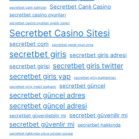
Secretbet Canlı Casino
secretbet canlı bahisler
secretbet casino oyunları
secretbet casino oyunları üyelik süreci
Secretbet Casino Sitesi
secretbet com
secretbet genel oyun oyna
secretbet giris
secretbet giris adresi
secretbet giris twitter
secretbet girisi
secretbet giris yap
secretbet giriş bağlantıları
secretbet güncel
secretbet giriş mobil bağlantı
secretbet güncel adres
secretbet güncel adresi
secretbet güvenilir mi
secretbet güvenilebilir mi
secretbet güvenlir mi
secretbet hakkında
secretbet hakkında sıkça sorulan sorular