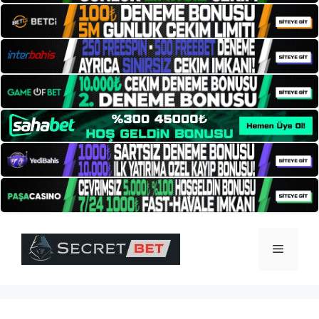
İçeriğe
atla
Menü