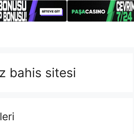
z bahis sitesi
eri