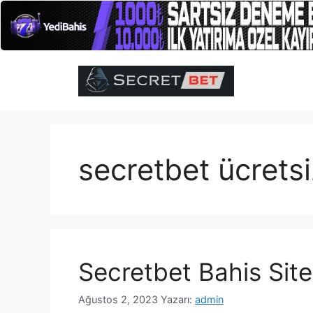
İçeriğe
atla
secretbet ücretsi
Secretbet Bahis Sitel
Ağustos 2, 2023
Yazarı:
admin