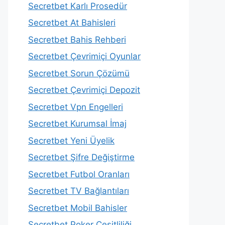
Secretbet Karlı Prosedür
Secretbet At Bahisleri
Secretbet Bahis Rehberi
Secretbet Çevrimiçi Oyunlar
Secretbet Sorun Çözümü
Secretbet Çevrimiçi Depozit
Secretbet Vpn Engelleri
Secretbet Kurumsal İmaj
Secretbet Yeni Üyelik
Secretbet Şifre Değiştirme
Secretbet Futbol Oranları
Secretbet TV Bağlantıları
Secretbet Mobil Bahisler
Secretbet Poker Çeşitliliği