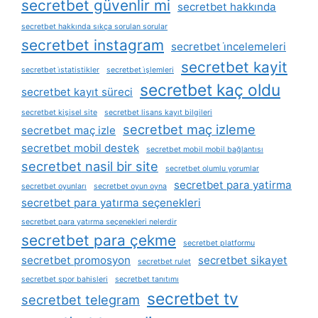
secretbet güvenlir mi
secretbet hakkında
secretbet hakkında sıkça sorulan sorular
secretbet instagram
secretbet i̇ncelemeleri
secretbet kayit
secretbet i̇statistikler
secretbet i̇şlemleri
secretbet kaç oldu
secretbet kayıt süreci
secretbet kişisel site
secretbet lisans kayıt bilgileri
secretbet maç izleme
secretbet maç izle
secretbet mobil destek
secretbet mobil mobil bağlantısı
secretbet nasil bir site
secretbet olumlu yorumlar
secretbet para yatirma
secretbet oyunları
secretbet oyun oyna
secretbet para yatırma seçenekleri
secretbet para yatırma seçenekleri nelerdir
secretbet para çekme
secretbet platformu
secretbet promosyon
secretbet sikayet
secretbet rulet
secretbet spor bahisleri
secretbet tanıtımı
secretbet tv
secretbet telegram