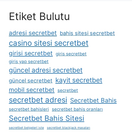
Etiket Bulutu
adresi secretbet
bahis sitesi secretbet
casino sitesi secretbet
girisi secretbet
giris secretbet
giris yap secretbet
güncel adresi secretbet
kayit secretbet
güncel secretbet
mobil secretbet
secretbet
secretbet adresi
Secretbet Bahis
secretbet bahisleri
secretbet bahis oranları
Secretbet Bahis Sitesi
secretbet belgeleri i̇ste
secretbet blackjack masaları