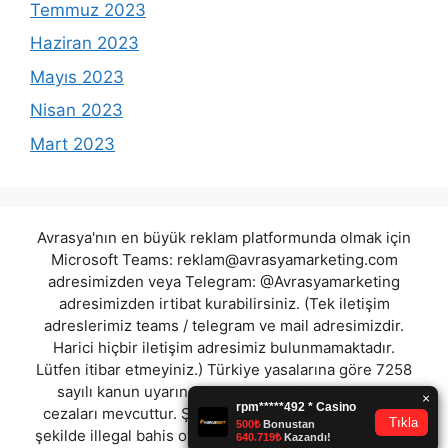
Temmuz 2023
Haziran 2023
Mayıs 2023
Nisan 2023
Mart 2023
Avrasya'nın en büyük reklam platformunda olmak için
Microsoft Teams:
reklam@avrasyamarketing.com
adresimizden veya Telegram: @Avrasyamarketing
adresimizden irtibat kurabilirsiniz. (Tek iletişim
adreslerimiz teams / telegram ve mail adresimizdir.
Harici hiçbir iletişim adresimiz bulunmamaktadır.
Lütfen itibar etmeyiniz.) Türkiye yasalarına göre 7258
sayılı kanun uyarınca yasa dışı bahis oynamanın
cezaları mevcuttur. Şu an bulunduğunuz site hiç bir
şekilde illegal bahis oyunları oynatmıyor ve oynamaya