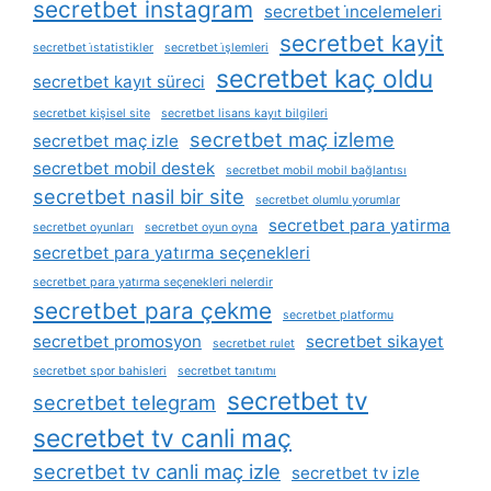
secretbet instagram
secretbet i̇ncelemeleri
secretbet kayit
secretbet i̇statistikler
secretbet i̇şlemleri
secretbet kaç oldu
secretbet kayıt süreci
secretbet kişisel site
secretbet lisans kayıt bilgileri
secretbet maç izleme
secretbet maç izle
secretbet mobil destek
secretbet mobil mobil bağlantısı
secretbet nasil bir site
secretbet olumlu yorumlar
secretbet para yatirma
secretbet oyunları
secretbet oyun oyna
secretbet para yatırma seçenekleri
secretbet para yatırma seçenekleri nelerdir
secretbet para çekme
secretbet platformu
secretbet promosyon
secretbet sikayet
secretbet rulet
secretbet spor bahisleri
secretbet tanıtımı
secretbet tv
secretbet telegram
secretbet tv canli maç
secretbet tv canli maç izle
secretbet tv izle