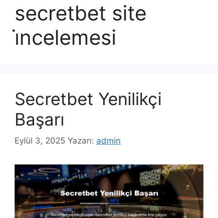
secretbet site
i̇ncelemesi
Secretbet Yenilikçi
Başarı
Eylül 3, 2025
Yazarı:
admin