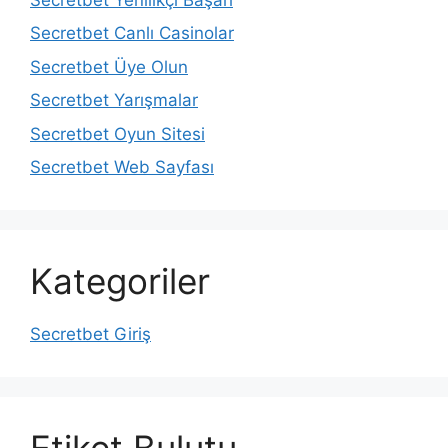
Secretbet Canlı Casinolar
Secretbet Üye Olun
Secretbet Yarışmalar
Secretbet Oyun Sitesi
Secretbet Web Sayfası
Kategoriler
Secretbet Giriş