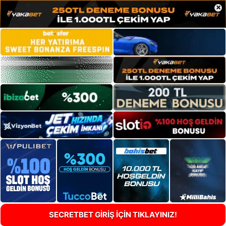
×
SECRETBET GİRİŞ İÇİN TIKLAYINIZ!