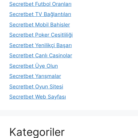
Secretbet Futbol Oranları
Secretbet TV Bağlantıları
Secretbet Mobil Bahisler
Secretbet Poker Çeşitliliği
Secretbet Yenilikçi Başarı
Secretbet Canlı Casinolar
Secretbet Üye Olun
Secretbet Yarışmalar
Secretbet Oyun Sitesi
Secretbet Web Sayfası
Kategoriler