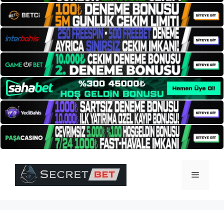
İçeriğe
atla
Menü