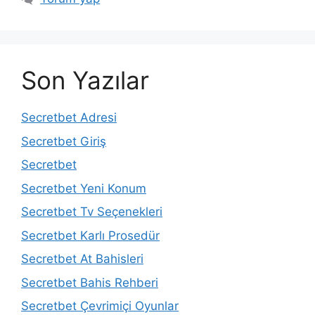
Son Yazılar
Secretbet Adresi
Secretbet Giriş
Secretbet
Secretbet Yeni Konum
Secretbet Tv Seçenekleri
Secretbet Karlı Prosedür
Secretbet At Bahisleri
Secretbet Bahis Rehberi
Secretbet Çevrimiçi Oyunlar