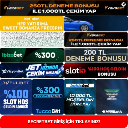
×
SECRETBET GİRİŞ İÇİN TIKLAYINIZ!