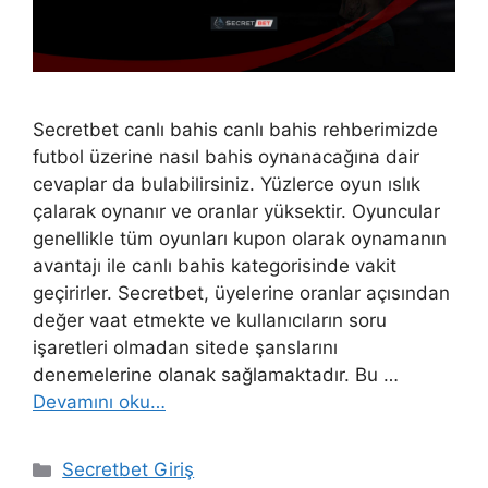
Secretbet canlı bahis canlı bahis rehberimizde
futbol üzerine nasıl bahis oynanacağına dair
cevaplar da bulabilirsiniz. Yüzlerce oyun ıslık
çalarak oynanır ve oranlar yüksektir. Oyuncular
genellikle tüm oyunları kupon olarak oynamanın
avantajı ile canlı bahis kategorisinde vakit
geçirirler. Secretbet, üyelerine oranlar açısından
değer vaat etmekte ve kullanıcıların soru
işaretleri olmadan sitede şanslarını
denemelerine olanak sağlamaktadır. Bu …
Devamını oku…
Kategoriler
Secretbet Giriş