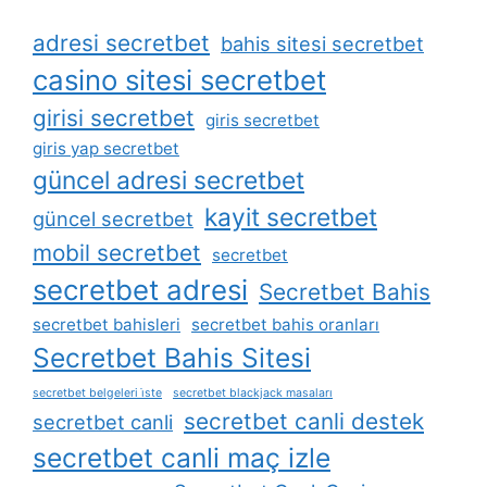
adresi secretbet
bahis sitesi secretbet
casino sitesi secretbet
girisi secretbet
giris secretbet
giris yap secretbet
güncel adresi secretbet
kayit secretbet
güncel secretbet
mobil secretbet
secretbet
secretbet adresi
Secretbet Bahis
secretbet bahisleri
secretbet bahis oranları
Secretbet Bahis Sitesi
secretbet belgeleri i̇ste
secretbet blackjack masaları
secretbet canli destek
secretbet canli
secretbet canli maç izle