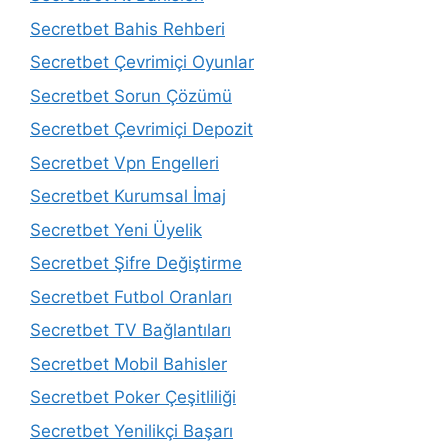
Secretbet Bahis Rehberi
Secretbet Çevrimiçi Oyunlar
Secretbet Sorun Çözümü
Secretbet Çevrimiçi Depozit
Secretbet Vpn Engelleri
Secretbet Kurumsal İmaj
Secretbet Yeni Üyelik
Secretbet Şifre Değiştirme
Secretbet Futbol Oranları
Secretbet TV Bağlantıları
Secretbet Mobil Bahisler
Secretbet Poker Çeşitliliği
Secretbet Yenilikçi Başarı