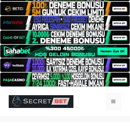
İçeriğe
atla
Menü