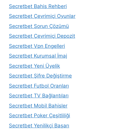
Secretbet Bahis Rehberi
Secretbet Çevrimiçi Oyunlar
Secretbet Sorun Çözümü
Secretbet Çevrimiçi Depozit
Secretbet Vpn Engelleri
Secretbet Kurumsal İmaj
Secretbet Yeni Üyelik
Secretbet Şifre Değiştirme
Secretbet Futbol Oranları
Secretbet TV Bağlantıları
Secretbet Mobil Bahisler
Secretbet Poker Çeşitliliği
Secretbet Yenilikçi Başarı