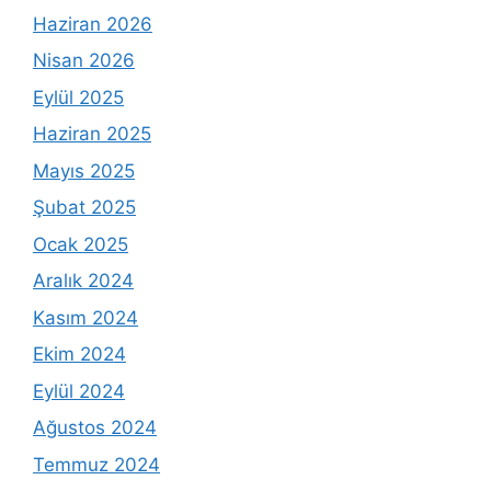
Haziran 2026
Nisan 2026
Eylül 2025
Haziran 2025
Mayıs 2025
Şubat 2025
Ocak 2025
Aralık 2024
Kasım 2024
Ekim 2024
Eylül 2024
Ağustos 2024
Temmuz 2024