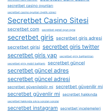
secretbet casino oyunları
secretbet casino oyunları üyelik süreci
Secretbet Casino Sitesi
secretbet com
secretbet genel oyun oyna
secretbet giris
secretbet giris adresi
secretbet giris twitter
secretbet girisi
secretbet giris yap
secretbet giriş bağlantıları
secretbet güncel
secretbet giriş mobil bağlantı
secretbet güncel adres
secretbet güncel adresi
secretbet güvenilir mi
secretbet güvenilebilir mi
secretbet güvenlir mi
secretbet hakkında
secretbet hakkında sıkça sorulan sorular
secretbet instagram
secretbet i̇ncelemeleri