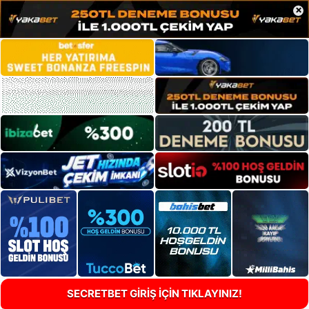
×
SECRETBET GİRİŞ İÇİN TIKLAYINIZ!