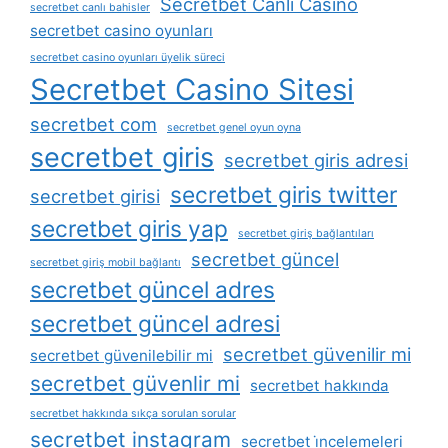
Secretbet Canlı Casino
secretbet canlı bahisler
secretbet casino oyunları
secretbet casino oyunları üyelik süreci
Secretbet Casino Sitesi
secretbet com
secretbet genel oyun oyna
secretbet giris
secretbet giris adresi
secretbet giris twitter
secretbet girisi
secretbet giris yap
secretbet giriş bağlantıları
secretbet güncel
secretbet giriş mobil bağlantı
secretbet güncel adres
secretbet güncel adresi
secretbet güvenilir mi
secretbet güvenilebilir mi
secretbet güvenlir mi
secretbet hakkında
secretbet hakkında sıkça sorulan sorular
secretbet instagram
secretbet i̇ncelemeleri