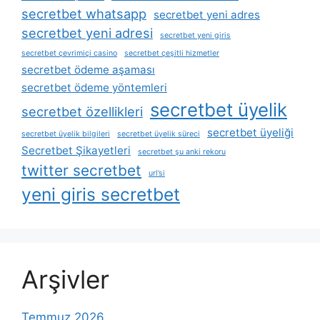
secretbet whatsapp
secretbet yeni adres
secretbet yeni adresi
secretbet yeni giris
secretbet çevrimiçi casino
secretbet çeşitli hizmetler
secretbet ödeme aşaması
secretbet ödeme yöntemleri
secretbet üyelik
secretbet özellikleri
secretbet üyeliği
secretbet üyelik bilgileri
secretbet üyelik süreci
Secretbet Şikayetleri
secretbet şu anki rekoru
twitter secretbet
url’si
yeni giris secretbet
Arşivler
Temmuz 2026