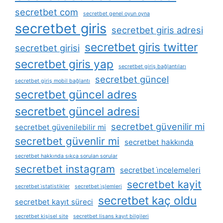
secretbet com
secretbet genel oyun oyna
secretbet giris
secretbet giris adresi
secretbet giris twitter
secretbet girisi
secretbet giris yap
secretbet giriş bağlantıları
secretbet güncel
secretbet giriş mobil bağlantı
secretbet güncel adres
secretbet güncel adresi
secretbet güvenilir mi
secretbet güvenilebilir mi
secretbet güvenlir mi
secretbet hakkında
secretbet hakkında sıkça sorulan sorular
secretbet instagram
secretbet i̇ncelemeleri
secretbet kayit
secretbet i̇statistikler
secretbet i̇şlemleri
secretbet kaç oldu
secretbet kayıt süreci
secretbet kişisel site
secretbet lisans kayıt bilgileri