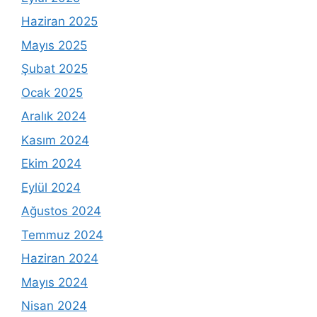
Haziran 2025
Mayıs 2025
Şubat 2025
Ocak 2025
Aralık 2024
Kasım 2024
Ekim 2024
Eylül 2024
Ağustos 2024
Temmuz 2024
Haziran 2024
Mayıs 2024
Nisan 2024