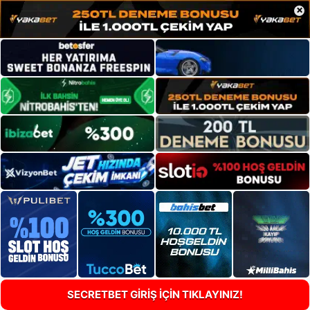
×
SECRETBET GİRİŞ İÇİN TIKLAYINIZ!