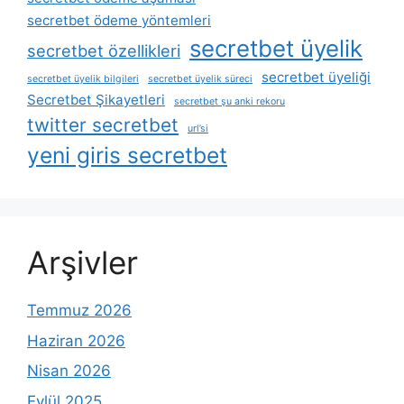
secretbet ödeme yöntemleri
secretbet üyelik
secretbet özellikleri
secretbet üyeliği
secretbet üyelik bilgileri
secretbet üyelik süreci
Secretbet Şikayetleri
secretbet şu anki rekoru
twitter secretbet
url’si
yeni giris secretbet
Arşivler
Temmuz 2026
Haziran 2026
Nisan 2026
Eylül 2025