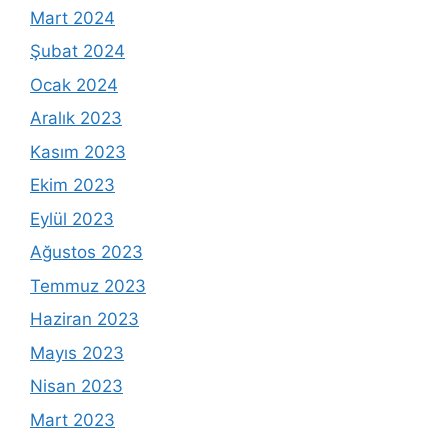
Mart 2024
Şubat 2024
Ocak 2024
Aralık 2023
Kasım 2023
Ekim 2023
Eylül 2023
Ağustos 2023
Temmuz 2023
Haziran 2023
Mayıs 2023
Nisan 2023
Mart 2023