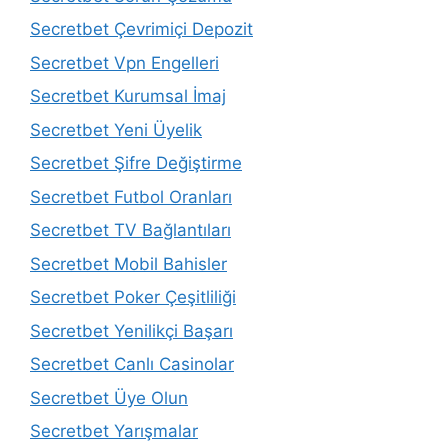
Secretbet Çevrimiçi Depozit
Secretbet Vpn Engelleri
Secretbet Kurumsal İmaj
Secretbet Yeni Üyelik
Secretbet Şifre Değiştirme
Secretbet Futbol Oranları
Secretbet TV Bağlantıları
Secretbet Mobil Bahisler
Secretbet Poker Çeşitliliği
Secretbet Yenilikçi Başarı
Secretbet Canlı Casinolar
Secretbet Üye Olun
Secretbet Yarışmalar