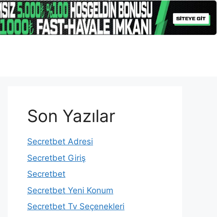
Son Yazılar
Secretbet Adresi
Secretbet Giriş
Secretbet
Secretbet Yeni Konum
Secretbet Tv Seçenekleri