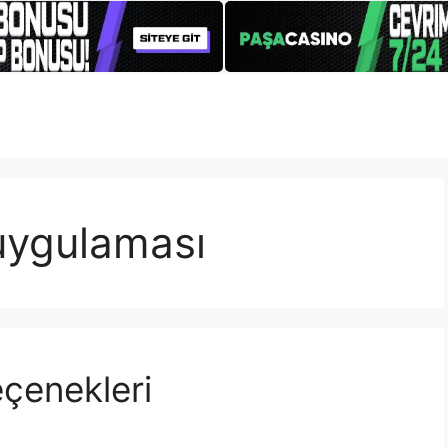
uygulaması
çenekleri