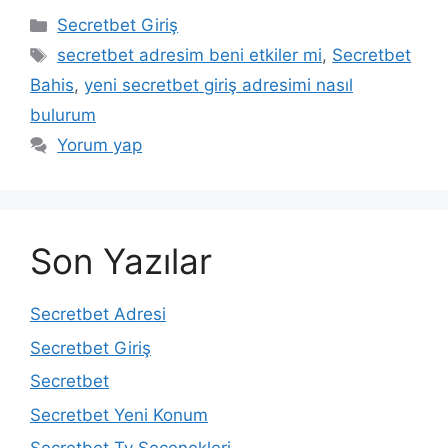
Kategoriler
Secretbet Giriş
Etiketler
secretbet adresim beni etkiler mi
,
Secretbet
Bahis
,
yeni secretbet giriş adresimi nasıl
bulurum
Yorum yap
Son Yazılar
Secretbet Adresi
Secretbet Giriş
Secretbet
Secretbet Yeni Konum