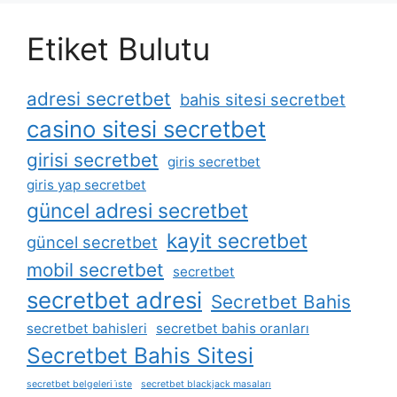
Etiket Bulutu
adresi secretbet
bahis sitesi secretbet
casino sitesi secretbet
girisi secretbet
giris secretbet
giris yap secretbet
güncel adresi secretbet
kayit secretbet
güncel secretbet
mobil secretbet
secretbet
secretbet adresi
Secretbet Bahis
secretbet bahisleri
secretbet bahis oranları
Secretbet Bahis Sitesi
secretbet belgeleri i̇ste
secretbet blackjack masaları