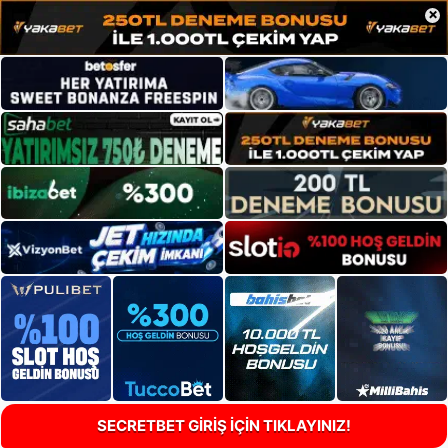
×
SECRETBET GİRİŞ İÇİN TIKLAYINIZ!