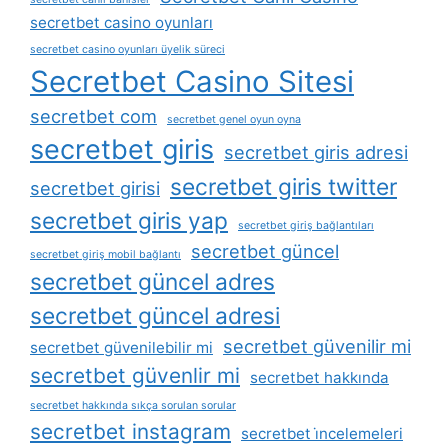
secretbet casino oyunları
secretbet casino oyunları üyelik süreci
Secretbet Casino Sitesi
secretbet com
secretbet genel oyun oyna
secretbet giris
secretbet giris adresi
secretbet giris twitter
secretbet girisi
secretbet giris yap
secretbet giriş bağlantıları
secretbet güncel
secretbet giriş mobil bağlantı
secretbet güncel adres
secretbet güncel adresi
secretbet güvenilir mi
secretbet güvenilebilir mi
secretbet güvenlir mi
secretbet hakkında
secretbet hakkında sıkça sorulan sorular
secretbet instagram
secretbet i̇ncelemeleri