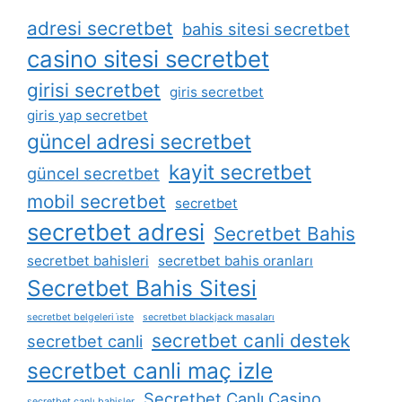
adresi secretbet
bahis sitesi secretbet
casino sitesi secretbet
girisi secretbet
giris secretbet
giris yap secretbet
güncel adresi secretbet
kayit secretbet
güncel secretbet
mobil secretbet
secretbet
secretbet adresi
Secretbet Bahis
secretbet bahisleri
secretbet bahis oranları
Secretbet Bahis Sitesi
secretbet belgeleri i̇ste
secretbet blackjack masaları
secretbet canli destek
secretbet canli
secretbet canli maç izle
Secretbet Canlı Casino
secretbet canlı bahisler