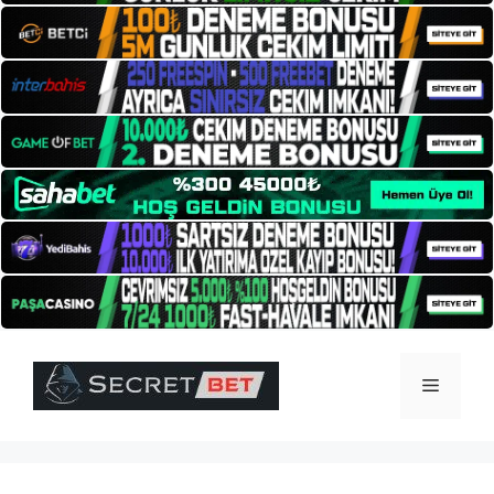
İçeriğe
atla
Menü