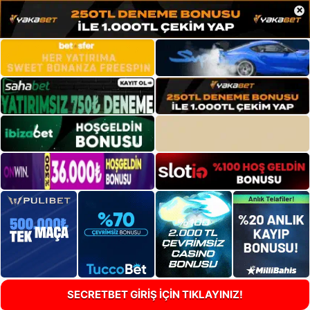
×
SECRETBET GİRİŞ İÇİN TIKLAYINIZ!