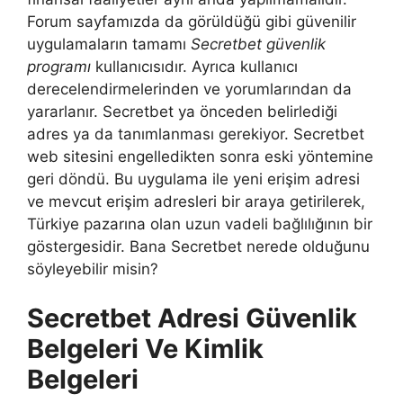
Forum sayfamızda da görüldüğü gibi güvenilir
uygulamaların tamamı
Secretbet güvenlik
programı
kullanıcısıdır. Ayrıca kullanıcı
derecelendirmelerinden ve yorumlarından da
yararlanır. Secretbet ya önceden belirlediği
adres ya da tanımlanması gerekiyor. Secretbet
web sitesini engelledikten sonra eski yöntemine
geri döndü. Bu uygulama ile yeni erişim adresi
ve mevcut erişim adresleri bir araya getirilerek,
Türkiye pazarına olan uzun vadeli bağlılığının bir
göstergesidir. Bana Secretbet nerede olduğunu
söyleyebilir misin?
Secretbet Adresi Güvenlik
Belgeleri Ve Kimlik
Belgeleri