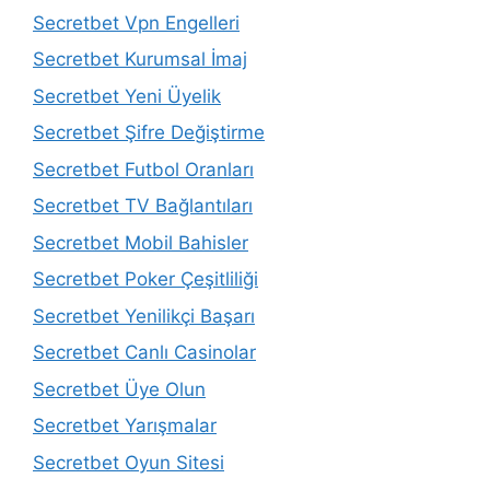
Secretbet Vpn Engelleri
Secretbet Kurumsal İmaj
Secretbet Yeni Üyelik
Secretbet Şifre Değiştirme
Secretbet Futbol Oranları
Secretbet TV Bağlantıları
Secretbet Mobil Bahisler
Secretbet Poker Çeşitliliği
Secretbet Yenilikçi Başarı
Secretbet Canlı Casinolar
Secretbet Üye Olun
Secretbet Yarışmalar
Secretbet Oyun Sitesi