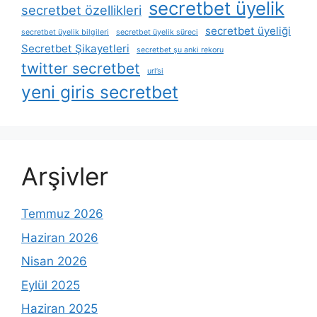
secretbet üyelik
secretbet özellikleri
secretbet üyeliği
secretbet üyelik bilgileri
secretbet üyelik süreci
Secretbet Şikayetleri
secretbet şu anki rekoru
twitter secretbet
url’si
yeni giris secretbet
Arşivler
Temmuz 2026
Haziran 2026
Nisan 2026
Eylül 2025
Haziran 2025