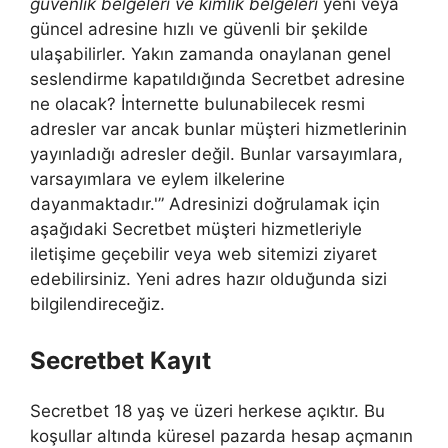
güvenlik belgeleri ve kimlik belgeleri
yeni veya
güncel adresine hızlı ve güvenli bir şekilde
ulaşabilirler. Yakın zamanda onaylanan genel
seslendirme kapatıldığında Secretbet adresine
ne olacak? İnternette bulunabilecek resmi
adresler var ancak bunlar müşteri hizmetlerinin
yayınladığı adresler değil. Bunlar varsayımlara,
varsayımlara ve eylem ilkelerine
dayanmaktadır.'” Adresinizi doğrulamak için
aşağıdaki Secretbet müşteri hizmetleriyle
iletişime geçebilir veya web sitemizi ziyaret
edebilirsiniz. Yeni adres hazır olduğunda sizi
bilgilendireceğiz.
Secretbet Kayıt
Secretbet 18 yaş ve üzeri herkese açıktır. Bu
koşullar altında küresel pazarda hesap açmanın