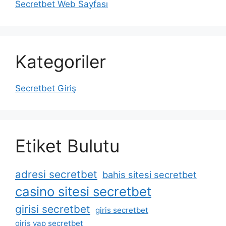
Secretbet Web Sayfası
Kategoriler
Secretbet Giriş
Etiket Bulutu
adresi secretbet
bahis sitesi secretbet
casino sitesi secretbet
girisi secretbet
giris secretbet
giris yap secretbet