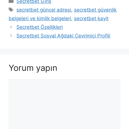
Secretbet Giriş
Etiketler
secretbet güncel adresi
,
secretbet güvenlik
belgeleri ve kimlik belgeleri
,
secretbet kayit
Secretbet Özellikleri
Secretbet Sosyal Ağdaki Çevrimiçi Profili
Yorum yapın
Yorum