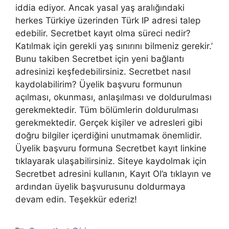
iddia ediyor. Ancak yasal yaş aralığındaki
herkes Türkiye üzerinden Türk IP adresi talep
edebilir. Secretbet kayıt olma süreci nedir?
Katılmak için gerekli yaş sınırını bilmeniz gerekir.’
Bunu takiben Secretbet için yeni bağlantı
adresinizi keşfedebilirsiniz. Secretbet nasıl
kaydolabilirim? Üyelik başvuru formunun
açılması, okunması, anlaşılması ve doldurulması
gerekmektedir. Tüm bölümlerin doldurulması
gerekmektedir. Gerçek kişiler ve adresleri gibi
doğru bilgiler içerdiğini unutmamak önemlidir.
Üyelik başvuru formuna Secretbet kayıt linkine
tıklayarak ulaşabilirsiniz. Siteye kaydolmak için
Secretbet adresini kullanın, Kayıt Ol’a tıklayın ve
ardından üyelik başvurusunu doldurmaya
devam edin. Teşekkür ederiz!
Kategoriler