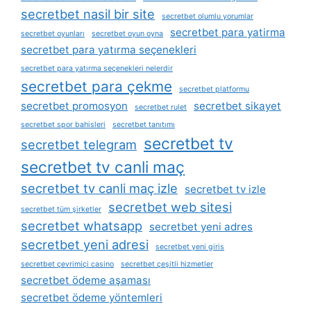
secretbet nasil bir site
secretbet olumlu yorumlar
secretbet para yatirma
secretbet oyunları
secretbet oyun oyna
secretbet para yatırma seçenekleri
secretbet para yatırma seçenekleri nelerdir
secretbet para çekme
secretbet platformu
secretbet promosyon
secretbet sikayet
secretbet rulet
secretbet spor bahisleri
secretbet tanıtımı
secretbet tv
secretbet telegram
secretbet tv canli maç
secretbet tv canli maç izle
secretbet tv izle
secretbet web sitesi
secretbet tüm şirketler
secretbet whatsapp
secretbet yeni adres
secretbet yeni adresi
secretbet yeni giris
secretbet çevrimiçi casino
secretbet çeşitli hizmetler
secretbet ödeme aşaması
secretbet ödeme yöntemleri