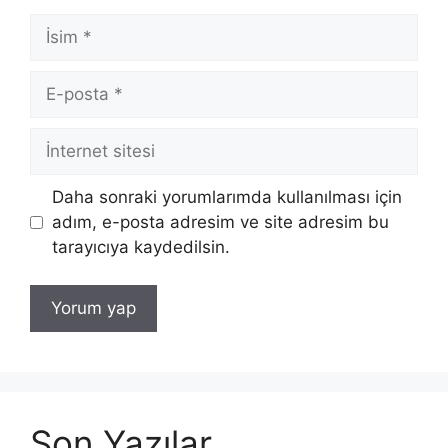
İsim
E-
posta
İnternet
sitesi
Daha sonraki yorumlarımda kullanılması için
adım, e-posta adresim ve site adresim bu
tarayıcıya kaydedilsin.
Son Yazılar