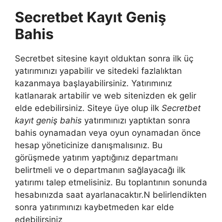
Secretbet Kayıt Geniş
Bahis
Secretbet sitesine kayıt olduktan sonra ilk üç
yatırımınızı yapabilir ve sitedeki fazlalıktan
kazanmaya başlayabilirsiniz. Yatırımınız
katlanarak artabilir ve web sitenizden ek gelir
elde edebilirsiniz. Siteye üye olup ilk
Secretbet
kayıt geniş bahis
yatırımınızı yaptıktan sonra
bahis oynamadan veya oyun oynamadan önce
hesap yöneticinize danışmalısınız. Bu
görüşmede yatırım yaptığınız departmanı
belirtmeli ve o departmanın sağlayacağı ilk
yatırımı talep etmelisiniz. Bu toplantının sonunda
hesabınızda saat ayarlanacaktır.N belirlendikten
sonra yatırımınızı kaybetmeden kar elde
edebilirsiniz