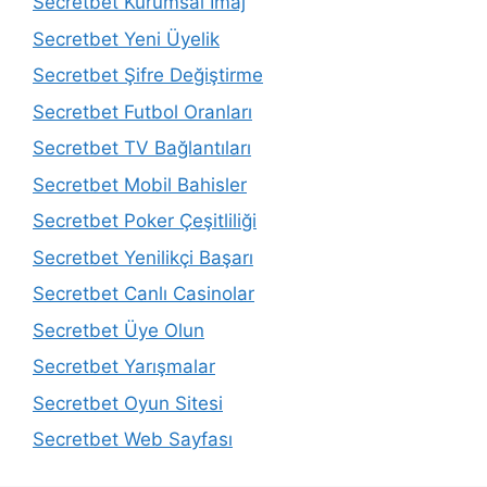
Secretbet Kurumsal İmaj
Secretbet Yeni Üyelik
Secretbet Şifre Değiştirme
Secretbet Futbol Oranları
Secretbet TV Bağlantıları
Secretbet Mobil Bahisler
Secretbet Poker Çeşitliliği
Secretbet Yenilikçi Başarı
Secretbet Canlı Casinolar
Secretbet Üye Olun
Secretbet Yarışmalar
Secretbet Oyun Sitesi
Secretbet Web Sayfası