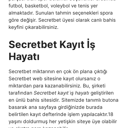
futbol, ​​basketbol, ​​voleybol ve tenis yer
almaktadır. Sunulan tahmin seçenekleri spora
göre değişir. Secretbet üyesi olarak canlı bahis
keyfini çıkarabilirsiniz.
Secretbet Kayıt İş
Hayatı
Secretbet miktarının en çok ön plana çıktığı
Secretbet web sitesine kayıt olursanız o
miktardan para kazanabilirsiniz. Bu, şirketi
tarafından
Secretbet kayıt i̇ş hayatı
geliştirilen
en ünlü bahis sitesidir. Sitemizde tanımlı butona
basarak ana sayfaya girdiğinizde burada
belirtilen kayıt defterinde işlem yapılacaktır.18
yaşını doldurmuş her yetişkin siteye üye olabilir