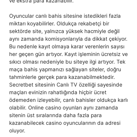
ve ekstra para kazanabilir.
Oyuncular canlı bahis sitesine istedikleri fazla
miktarı koyabilirler. Oldukça rekabetçi bir
sektörde site, yalnızca yüksek hacmiyle değil
aynı zamanda komisyonlarıyla da dikkat çekiyor.
Bu nedenle kayıt olmaya karar verenlerin sayısı
her geçen gün artıyor. Kayıt işleminin ücretsiz ve
sıkıcı olması nedeniyle bu siteye ilgi artıyor. Tek
maça bahis yapmanızı sağlayan siteler, doğru
tahminlerle gerçek para kazanabilmektedir.
Secretbet sitesinin Canlı TV özelliği sayesinde
maçları evinizin rahatlığında hiçbir ücret
ödemeden izleyebilir, canlı bahisler oldukça karlı
olabilir. Online casino oyunları aynı zamanda
sitenin üst sıralarında daha fazla para
kazanabilecek casino oyuncularının da adresi
oluyor.