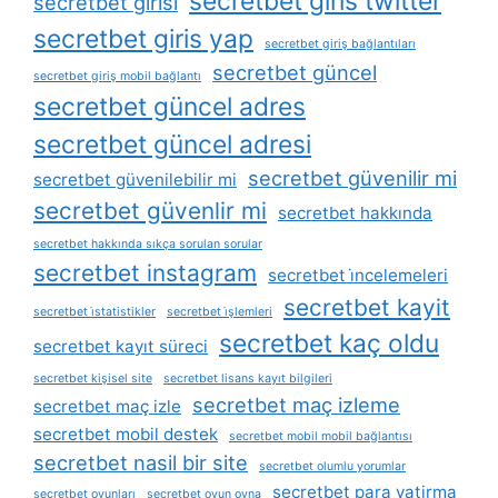
secretbet giris twitter
secretbet girisi
secretbet giris yap
secretbet giriş bağlantıları
secretbet güncel
secretbet giriş mobil bağlantı
secretbet güncel adres
secretbet güncel adresi
secretbet güvenilir mi
secretbet güvenilebilir mi
secretbet güvenlir mi
secretbet hakkında
secretbet hakkında sıkça sorulan sorular
secretbet instagram
secretbet i̇ncelemeleri
secretbet kayit
secretbet i̇statistikler
secretbet i̇şlemleri
secretbet kaç oldu
secretbet kayıt süreci
secretbet kişisel site
secretbet lisans kayıt bilgileri
secretbet maç izleme
secretbet maç izle
secretbet mobil destek
secretbet mobil mobil bağlantısı
secretbet nasil bir site
secretbet olumlu yorumlar
secretbet para yatirma
secretbet oyunları
secretbet oyun oyna