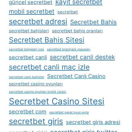
kayit secretbet
güncel secretbet
mobil secretbet
secretbet
secretbet adresi
Secretbet Bahis
secretbet bahisleri
secretbet bahis oranları
Secretbet Bahis Sitesi
secretbet belgeleri i̇ste
secretbet blackjack masaları
secretbet canli destek
secretbet canli
secretbet canli maç izle
Secretbet Canlı Casino
secretbet canlı bahisler
secretbet casino oyunları
secretbet casino oyunları üyelik süreci
Secretbet Casino Sitesi
secretbet com
secretbet genel oyun oyna
secretbet giris
secretbet giris adresi