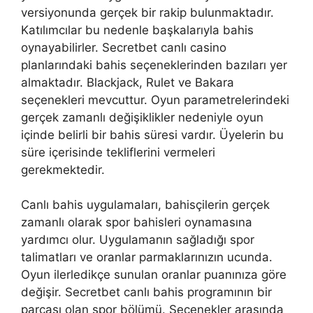
versiyonunda gerçek bir rakip bulunmaktadır.
Katılımcılar bu nedenle başkalarıyla bahis
oynayabilirler. Secretbet canlı casino
planlarındaki bahis seçeneklerinden bazıları yer
almaktadır. Blackjack, Rulet ve Bakara
seçenekleri mevcuttur. Oyun parametrelerindeki
gerçek zamanlı değişiklikler nedeniyle oyun
içinde belirli bir bahis süresi vardır. Üyelerin bu
süre içerisinde tekliflerini vermeleri
gerekmektedir.
Canlı bahis uygulamaları, bahisçilerin gerçek
zamanlı olarak spor bahisleri oynamasına
yardımcı olur. Uygulamanın sağladığı spor
talimatları ve oranlar parmaklarınızın ucunda.
Oyun ilerledikçe sunulan oranlar puanınıza göre
değişir. Secretbet canlı bahis programının bir
parçası olan spor bölümü. Seçenekler arasında