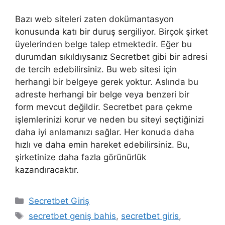
Bazı web siteleri zaten dokümantasyon
konusunda katı bir duruş sergiliyor. Birçok şirket
üyelerinden belge talep etmektedir. Eğer bu
durumdan sıkıldıysanız Secretbet gibi bir adresi
de tercih edebilirsiniz. Bu web sitesi için
herhangi bir belgeye gerek yoktur. Aslında bu
adreste herhangi bir belge veya benzeri bir
form mevcut değildir. Secretbet para çekme
işlemlerinizi korur ve neden bu siteyi seçtiğinizi
daha iyi anlamanızı sağlar. Her konuda daha
hızlı ve daha emin hareket edebilirsiniz. Bu,
şirketinize daha fazla görünürlük
kazandıracaktır.
Kategoriler
Secretbet Giriş
Etiketler
secretbet geniş bahis
,
secretbet giris
,