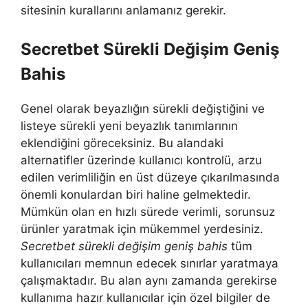
sitesinin kurallarını anlamanız gerekir.
Secretbet Sürekli Değişim Geniş
Bahis
Genel olarak beyazlığın sürekli değiştiğini ve
listeye sürekli yeni beyazlık tanımlarının
eklendiğini göreceksiniz. Bu alandaki
alternatifler üzerinde kullanıcı kontrolü, arzu
edilen verimliliğin en üst düzeye çıkarılmasında
önemli konulardan biri haline gelmektedir.
Mümkün olan en hızlı sürede verimli, sorunsuz
ürünler yaratmak için mükemmel yerdesiniz.
Secretbet sürekli değişim geniş bahis
tüm
kullanıcıları memnun edecek sınırlar yaratmaya
çalışmaktadır. Bu alan aynı zamanda gerekirse
kullanıma hazır kullanıcılar için özel bilgiler de