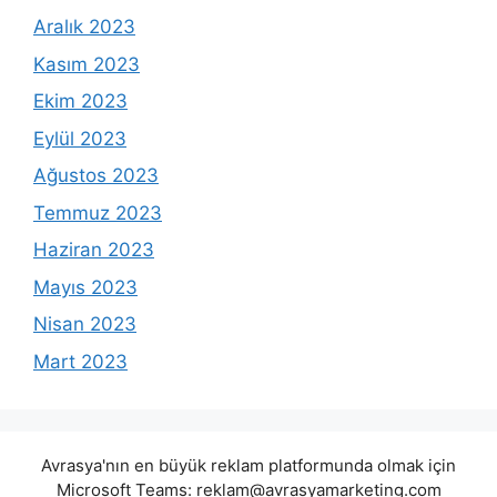
Aralık 2023
Kasım 2023
Ekim 2023
Eylül 2023
Ağustos 2023
Temmuz 2023
Haziran 2023
Mayıs 2023
Nisan 2023
Mart 2023
Avrasya'nın en büyük reklam platformunda olmak için
Microsoft Teams:
reklam@avrasyamarketing.com