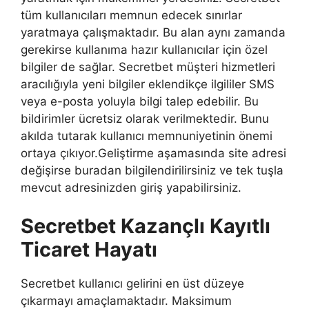
tüm kullanıcıları memnun edecek sınırlar
yaratmaya çalışmaktadır. Bu alan aynı zamanda
gerekirse kullanıma hazır kullanıcılar için özel
bilgiler de sağlar. Secretbet müşteri hizmetleri
aracılığıyla yeni bilgiler eklendikçe ilgililer SMS
veya e-posta yoluyla bilgi talep edebilir. Bu
bildirimler ücretsiz olarak verilmektedir. Bunu
akılda tutarak kullanıcı memnuniyetinin önemi
ortaya çıkıyor.Geliştirme aşamasında site adresi
değişirse buradan bilgilendirilirsiniz ve tek tuşla
mevcut adresinizden giriş yapabilirsiniz.
Secretbet Kazançlı Kayıtlı
Ticaret Hayatı
Secretbet kullanıcı gelirini en üst düzeye
çıkarmayı amaçlamaktadır. Maksimum