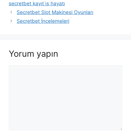
secretbet kayıt i̇ş hayatı
Secretbet Slot Makinesi Oyunları
Secretbet İncelemeleri
Yorum yapın
Yorum