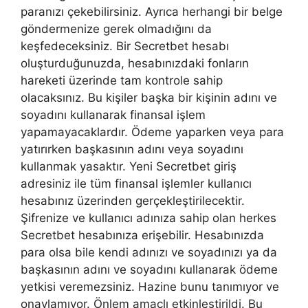
paranızı çekebilirsiniz. Ayrıca herhangi bir belge
göndermenize gerek olmadığını da
keşfedeceksiniz. Bir Secretbet hesabı
oluşturduğunuzda, hesabınızdaki fonların
hareketi üzerinde tam kontrole sahip
olacaksınız. Bu kişiler başka bir kişinin adını ve
soyadını kullanarak finansal işlem
yapamayacaklardır. Ödeme yaparken veya para
yatırırken başkasının adını veya soyadını
kullanmak yasaktır. Yeni Secretbet giriş
adresiniz ile tüm finansal işlemler kullanıcı
hesabınız üzerinden gerçekleştirilecektir.
Şifrenize ve kullanıcı adınıza sahip olan herkes
Secretbet hesabınıza erişebilir. Hesabınızda
para olsa bile kendi adınızı ve soyadınızı ya da
başkasının adını ve soyadını kullanarak ödeme
yetkisi veremezsiniz. Hazine bunu tanımıyor ve
onaylamıyor. Önlem amaçlı etkinleştirildi. Bu