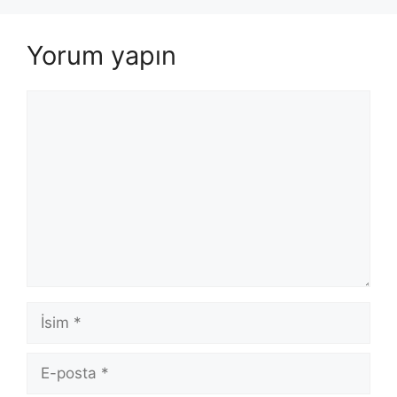
Yorum yapın
Yorum
İsim
E-
posta