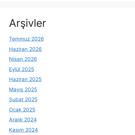
Arşivler
Temmuz 2026
Haziran 2026
Nisan 2026
Eylül 2025
Haziran 2025
Mayıs 2025
Şubat 2025
Ocak 2025
Aralık 2024
Kasım 2024