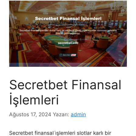
Secretbet Finansal
İşlemleri
Ağustos 17, 2024
Yazarı:
admin
Secretbet finansal i̇şlemleri slotlar karlı bir