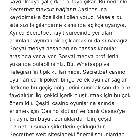
kaydolmaya çalışırken ortaya çıkar. Bu nedenle
Secretbet mevcut bağlantı
Casinosuna
kaydolmakla özellikle ilgileniyoruz. Mesela bu
site sizi bilgilendirme kısmında açıkça uyarıyor.
Ayrıca Secretbet kayıt sürecinde yer alan
adımların ayrıntılı bir açıklamasını da sunacağız.
Sosyal medya hesapları en hassas konular
arasında yer alıyor. Sosyal medya profillerini
yukarıda bulabilirsiniz. Bu, Whatsapp ve
Telegram’ın tipik kullanımıdır. Secretbet casino
oyunları canlı poker, bingo ve ek oyunlar sağlar.
İletkene bu geçiş bölgelerini sunmak son derece
faydalıdır. İlgi çekici içerik oluşturmak için bu çok
önemlidir. Çeşitli casino oyunlarına anında
erişmek için ‘Casino slotları’ ve ‘canlı Casino’ye
tıklayın. En büyük zorluklardan biri, çeşitli
hizmetler sunan şirketlerin çokluğudur.
Secretbet web sitesindeki önemli sorunlardan