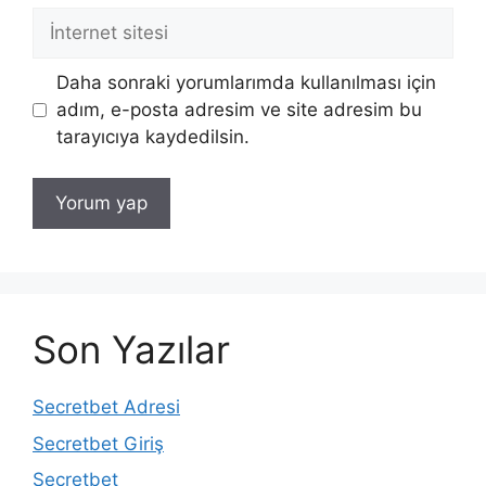
İnternet
sitesi
Daha sonraki yorumlarımda kullanılması için
adım, e-posta adresim ve site adresim bu
tarayıcıya kaydedilsin.
Son Yazılar
Secretbet Adresi
Secretbet Giriş
Secretbet