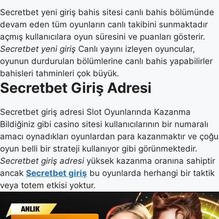
Secretbet yeni giriş bahis sitesi canlı bahis bölümünde
devam eden tüm oyunların canlı takibini sunmaktadır
açmış kullanıcılara oyun süresini ve puanları gösterir.
Secretbet yeni giriş
Canlı yayını izleyen oyuncular,
oyunun durdurulan bölümlerine canlı bahis yapabilirler
bahisleri tahminleri çok büyük.
Secretbet Giriş Adresi
Secretbet giriş adresi Slot Oyunlarında Kazanma
Bildiğiniz gibi casino sitesi kullanıcılarının bir numaralı
amacı oynadıkları oyunlardan para kazanmaktır ve çoğu
oyun belli bir strateji kullanıyor gibi görünmektedir.
Secretbet giriş adresi
yüksek kazanma oranına sahiptir
ancak
Secretbet giriş
bu oyunlarda herhangi bir taktik
veya totem etkisi yoktur.