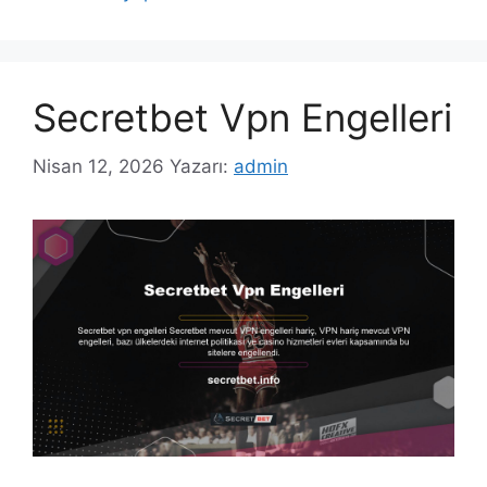
Secretbet Vpn Engelleri
Nisan 12, 2026
Yazarı:
admin