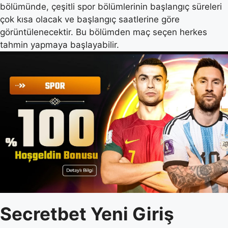
bölümünde, çeşitli spor bölümlerinin başlangıç süreleri
çok kısa olacak ve başlangıç saatlerine göre
görüntülenecektir. Bu bölümden maç seçen herkes
tahmin yapmaya başlayabilir.
Secretbet Yeni Giriş