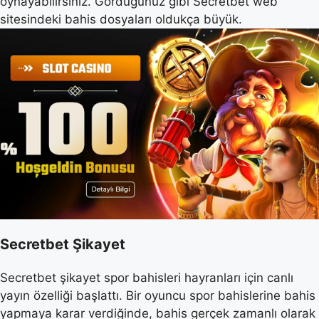
oynayabilirsiniz. Gördüğünüz gibi Secretbet web
sitesindeki bahis dosyaları oldukça büyük.
Secretbet Şikayet
Secretbet şikayet spor bahisleri hayranları için canlı
yayın özelliği başlattı. Bir oyuncu spor bahislerine bahis
yapmaya karar verdiğinde, bahis gerçek zamanlı olarak