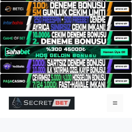
İçeriğe
atla
Menü
spinmama
chickenroad
olimpcasino
lab
oceanspin
chickenroad
lucky
beste