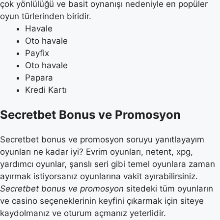
çok yönlülüğü ve basit oynanışı nedeniyle en popüler
oyun türlerinden biridir.
Havale
Oto havale
Payfix
Oto havale
Papara
Kredi Kartı
Secretbet Bonus ve Promosyon
Secretbet bonus ve promosyon soruyu yanıtlayayım
oyunları ne kadar iyi? Evrim oyunları, netent, xpg,
yardımcı oyunlar, şanslı seri gibi temel oyunlara zaman
ayırmak istiyorsanız oyunlarına vakit ayırabilirsiniz.
Secretbet bonus ve promosyon
sitedeki tüm oyunların
ve casino seçeneklerinin keyfini çıkarmak için siteye
kaydolmanız ve oturum açmanız yeterlidir.