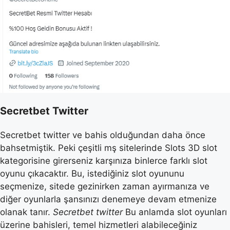
Secretbet Twitter
Secretbet twitter ve bahis olduğundan daha önce
bahsetmiştik. Peki çeşitli mş sitelerinde Slots 3D slot
kategorisine girerseniz karşınıza binlerce farklı slot
oyunu çıkacaktır. Bu, istediğiniz slot oyununu
seçmenize, sitede gezinirken zaman ayırmanıza ve
diğer oyunlarla şansınızı denemeye devam etmenize
olanak tanır.
Secretbet twitter
Bu anlamda slot oyunları
üzerine bahisleri, temel hizmetleri alabileceğiniz