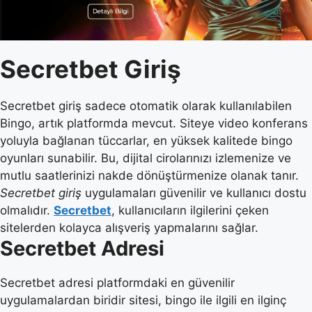
Secretbet Giriş
Secretbet giriş sadece otomatik olarak kullanılabilen
Bingo, artık platformda mevcut. Siteye video konferans
yoluyla bağlanan tüccarlar, en yüksek kalitede bingo
oyunları sunabilir. Bu, dijital cirolarınızı izlemenize ve
mutlu saatlerinizi nakde dönüştürmenize olanak tanır.
Secretbet giriş
uygulamaları güvenilir ve kullanıcı dostu
olmalıdır.
Secretbet
, kullanıcıların ilgilerini çeken
sitelerden kolayca alışveriş yapmalarını sağlar.
Secretbet Adresi
Secretbet adresi platformdaki en güvenilir
uygulamalardan biridir sitesi, bingo ile ilgili en ilginç