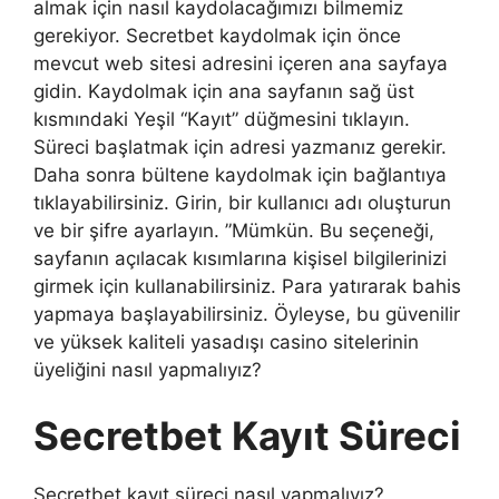
almak için nasıl kaydolacağımızı bilmemiz
gerekiyor. Secretbet kaydolmak için önce
mevcut web sitesi adresini içeren ana sayfaya
gidin. Kaydolmak için ana sayfanın sağ üst
kısmındaki Yeşil “Kayıt” düğmesini tıklayın.
Süreci başlatmak için adresi yazmanız gerekir.
Daha sonra bültene kaydolmak için bağlantıya
tıklayabilirsiniz. Girin, bir kullanıcı adı oluşturun
ve bir şifre ayarlayın. ”Mümkün. Bu seçeneği,
sayfanın açılacak kısımlarına kişisel bilgilerinizi
girmek için kullanabilirsiniz. Para yatırarak bahis
yapmaya başlayabilirsiniz. Öyleyse, bu güvenilir
ve yüksek kaliteli yasadışı casino sitelerinin
üyeliğini nasıl yapmalıyız?
Secretbet Kayıt Süreci
Secretbet kayıt süreci nasıl yapmalıyız?