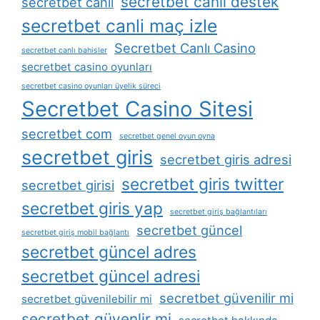
secretbet canli destek
secretbet canli
secretbet canli maç izle
Secretbet Canlı Casino
secretbet canlı bahisler
secretbet casino oyunları
secretbet casino oyunları üyelik süreci
Secretbet Casino Sitesi
secretbet com
secretbet genel oyun oyna
secretbet giris
secretbet giris adresi
secretbet giris twitter
secretbet girisi
secretbet giris yap
secretbet giriş bağlantıları
secretbet güncel
secretbet giriş mobil bağlantı
secretbet güncel adres
secretbet güncel adresi
secretbet güvenilir mi
secretbet güvenilebilir mi
secretbet güvenlir mi