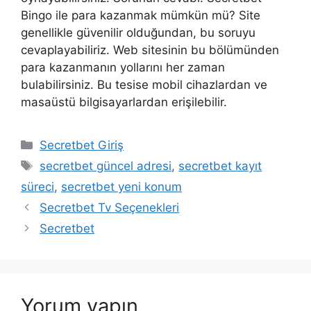
Bingo ile para kazanmak mümkün mü? Site
genellikle güvenilir olduğundan, bu soruyu
cevaplayabiliriz. Web sitesinin bu bölümünden
para kazanmanın yollarını her zaman
bulabilirsiniz. Bu tesise mobil cihazlardan ve
masaüstü bilgisayarlardan erişilebilir.
Kategoriler
Secretbet Giriş
Etiketler
secretbet güncel adresi
,
secretbet kayıt
süreci
,
secretbet yeni konum
Secretbet Tv Seçenekleri
Secretbet
Yorum yapın