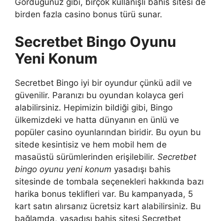
Gördüğünüz gibi, birçok kullanışlı bahis sitesi de
birden fazla casino bonus türü sunar.
Secretbet Bingo Oyunu
Yeni Konum
Secretbet Bingo iyi bir oyundur çünkü adil ve
güvenilir. Paranızı bu oyundan kolayca geri
alabilirsiniz. Hepimizin bildiği gibi, Bingo
ülkemizdeki ve hatta dünyanın en ünlü ve
popüler casino oyunlarından biridir. Bu oyun bu
sitede kesintisiz ve hem mobil hem de
masaüstü sürümlerinden erişilebilir.
Secretbet
bingo oyunu yeni konum
yasadışı bahis
sitesinde de tombala seçenekleri hakkında bazı
harika bonus teklifleri var. Bu kampanyada, 5
kart satın alırsanız ücretsiz kart alabilirsiniz. Bu
bağlamda, yasadışı bahis sitesi Secretbet