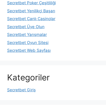
Secretbet Poker Çeşitliliği
Secretbet Yenilikçi Başarı
Secretbet Canlı Casinolar
Secretbet Üye Olun
Secretbet Yarışmalar
Secretbet Oyun Sitesi
Secretbet Web Sayfası
Kategoriler
Secretbet Giriş