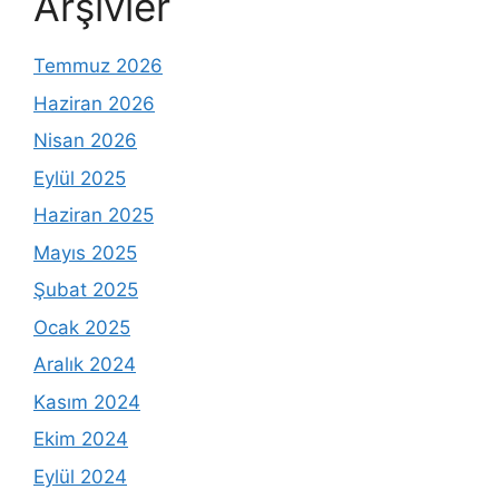
Arşivler
Temmuz 2026
Haziran 2026
Nisan 2026
Eylül 2025
Haziran 2025
Mayıs 2025
Şubat 2025
Ocak 2025
Aralık 2024
Kasım 2024
Ekim 2024
Eylül 2024